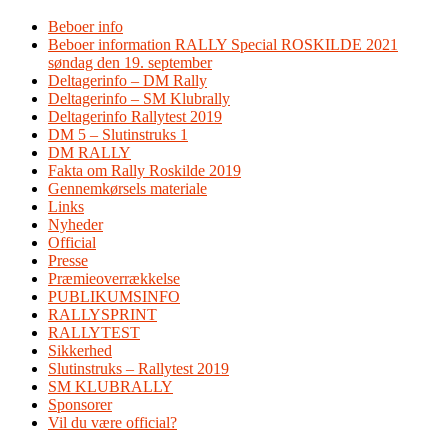
Beboer info
Beboer information RALLY Special ROSKILDE 2021
søndag den 19. september
Deltagerinfo – DM Rally
Deltagerinfo – SM Klubrally
Deltagerinfo Rallytest 2019
DM 5 – Slutinstruks 1
DM RALLY
Fakta om Rally Roskilde 2019
Gennemkørsels materiale
Links
Nyheder
Official
Presse
Præmieoverrækkelse
PUBLIKUMSINFO
RALLYSPRINT
RALLYTEST
Sikkerhed
Slutinstruks – Rallytest 2019
SM KLUBRALLY
Sponsorer
Vil du være official?