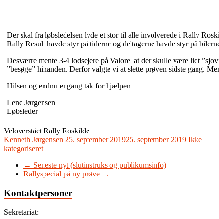
Der skal fra løbsledelsen lyde et stor til alle involverede i Rally Ros
Rally Result havde styr på tiderne og deltagerne havde styr på bilern
Desværre mente 3-4 lodsejere på Valore, at der skulle være lidt ”sjov
”besøge” hinanden. Derfor valgte vi at slette prøven sidste gang. Me
Hilsen og endnu engang tak for hjælpen
Lene Jørgensen
Løbsleder
Veloverstået Rally Roskilde
Kenneth Jørgensen
25. september 2019
25. september 2019
Ikke
kategoriseret
←
Seneste nyt (slutinstruks og publikumsinfo)
Rallyspecial på ny prøve
→
Kontaktpersoner
Sekretariat: