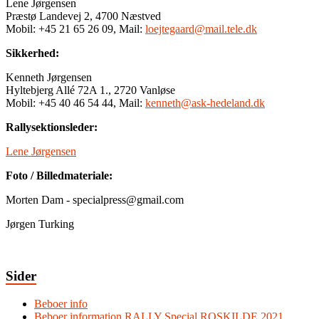
Lene Jørgensen
Præstø Landevej 2, 4700 Næstved
Mobil: +45 21 65 26 09, Mail:
loejtegaard@mail.tele.dk
Sikkerhed:
Kenneth Jørgensen
Hyltebjerg Allé 72A 1., 2720 Vanløse
Mobil: +45 40 46 54 44, Mail:
kenneth@ask-hedeland.dk
Rallysektionsleder:
Lene Jørgensen
Foto / Billedmateriale:
Morten Dam - specialpress@gmail.com
Jørgen Turking
Sider
Beboer info
Beboer information RALLY Special ROSKILDE 2021