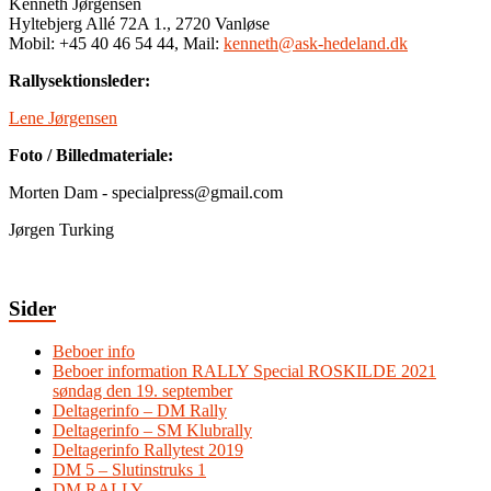
Kenneth Jørgensen
Hyltebjerg Allé 72A 1., 2720 Vanløse
Mobil: +45 40 46 54 44, Mail:
kenneth@ask-hedeland.dk
Rallysektionsleder:
Lene Jørgensen
Foto / Billedmateriale:
Morten Dam - specialpress@gmail.com
Jørgen Turking
Sider
Beboer info
Beboer information RALLY Special ROSKILDE 2021
søndag den 19. september
Deltagerinfo – DM Rally
Deltagerinfo – SM Klubrally
Deltagerinfo Rallytest 2019
DM 5 – Slutinstruks 1
DM RALLY