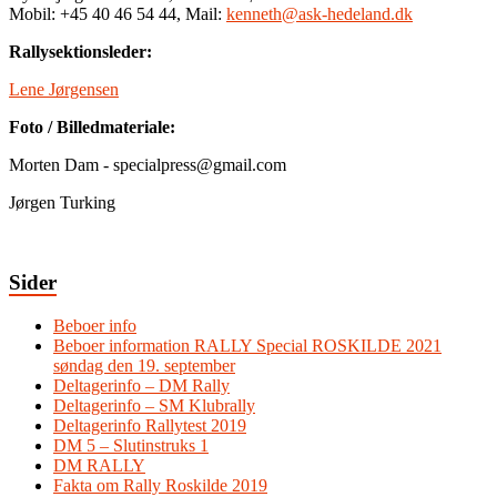
Mobil: +45 40 46 54 44, Mail:
kenneth@ask-hedeland.dk
Rallysektionsleder:
Lene Jørgensen
Foto / Billedmateriale:
Morten Dam - specialpress@gmail.com
Jørgen Turking
Sider
Beboer info
Beboer information RALLY Special ROSKILDE 2021
søndag den 19. september
Deltagerinfo – DM Rally
Deltagerinfo – SM Klubrally
Deltagerinfo Rallytest 2019
DM 5 – Slutinstruks 1
DM RALLY
Fakta om Rally Roskilde 2019