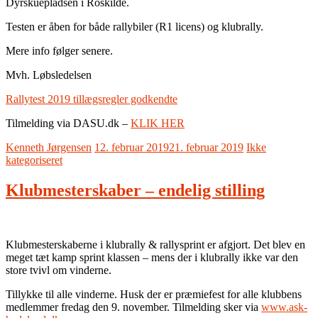
Dyrskuepladsen i Roskilde.
Testen er åben for både rallybiler (R1 licens) og klubrally.
Mere info følger senere.
Mvh. Løbsledelsen
Rallytest 2019 tillægsregler godkendte
Tilmelding via DASU.dk –
KLIK HER
Kenneth Jørgensen
12. februar 2019
21. februar 2019
Ikke
kategoriseret
Klubmesterskaber – endelig stilling
Klubmesterskaberne i klubrally & rallysprint er afgjort. Det blev en
meget tæt kamp sprint klassen – mens der i klubrally ikke var den
store tvivl om vinderne.
Tillykke til alle vinderne. Husk der er præmiefest for alle klubbens
medlemmer fredag den 9. november. Tilmelding sker via
www.ask-