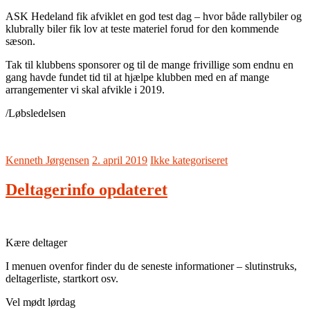
ASK Hedeland fik afviklet en god test dag – hvor både rallybiler og
klubrally biler fik lov at teste materiel forud for den kommende
sæson.
Tak til klubbens sponsorer og til de mange frivillige som endnu en
gang havde fundet tid til at hjælpe klubben med en af mange
arrangementer vi skal afvikle i 2019.
/Løbsledelsen
Kenneth Jørgensen
2. april 2019
Ikke kategoriseret
Deltagerinfo opdateret
Kære deltager
I menuen ovenfor finder du de seneste informationer – slutinstruks,
deltagerliste, startkort osv.
Vel mødt lørdag