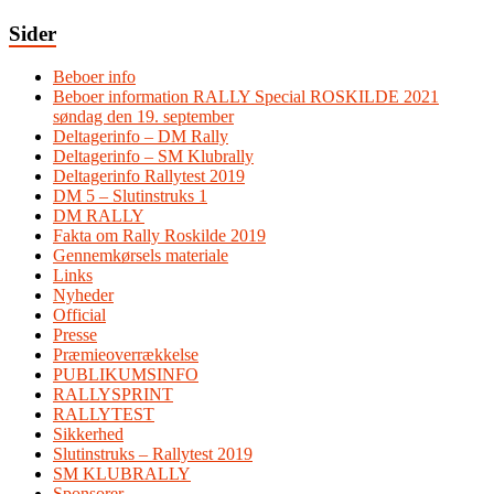
Sider
Beboer info
Beboer information RALLY Special ROSKILDE 2021
søndag den 19. september
Deltagerinfo – DM Rally
Deltagerinfo – SM Klubrally
Deltagerinfo Rallytest 2019
DM 5 – Slutinstruks 1
DM RALLY
Fakta om Rally Roskilde 2019
Gennemkørsels materiale
Links
Nyheder
Official
Presse
Præmieoverrækkelse
PUBLIKUMSINFO
RALLYSPRINT
RALLYTEST
Sikkerhed
Slutinstruks – Rallytest 2019
SM KLUBRALLY
Sponsorer